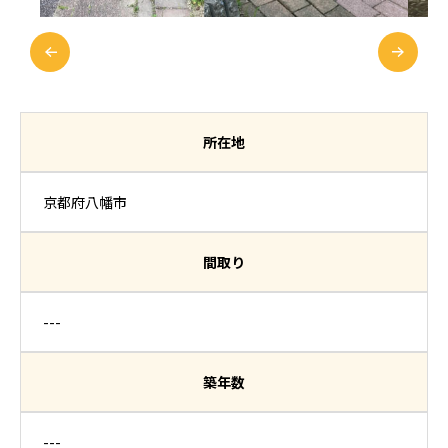
所在地
京都府八幡市
間取り
---
築年数
---